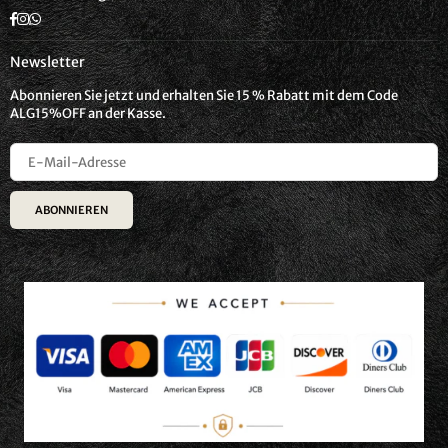
Facebook
Instagram
Whatsapp
Newsletter
Abonnieren Sie jetzt und erhalten Sie 15 % Rabatt mit dem Code
ALG15%OFF an der Kasse.
ABONNIEREN