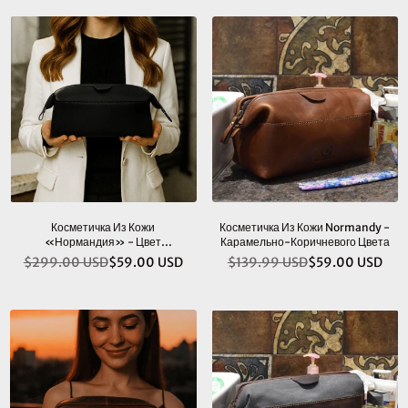
Косметичка Из Кожи
Косметичка Из Кожи Normandy -
«Нормандия» - Цвет
Карамельно-Коричневого Цвета
«вороновый»
$299.00 USD
$59.00 USD
$139.99 USD
$59.00 USD
Обычная
Обычная
цена
цена