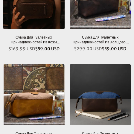
Сумка Для Туалетных
Сумка Для Туалетных
Принадлежностей Из Кожи
Принадлежностей Из Холщовой
Segovia, Темно-Коричневого
Кожи Valencia, Винтажный
$169.99 USD
$59.00 USD
$299.00 USD
$59.00 USD
Обычная
Обычная
Цвета.
Коричневый Цвет
цена
цена
Сумка Для Туалетных
Сумка Для Туалетных