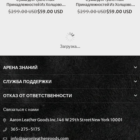
Принадлежностей Из Холщовой
Принадлежностей Из Холщовой
Кожи Valencia - Карамельно-
Кожи Valencia - Синяя
$299.00 USD
$59.00 USD
$299.00 USD
$59.00 USD
Обычная
Обычная
Коричневый
цена
цена
Загрузка...
АРЕНА ЗНАНИЙ
СЛУЖБА ПОДДЕРЖКИ
ОТКАЗ ОТ ОТВЕТСТВЕННОСТИ
Связаться с нами
Aaron Leather Goods Inc.146 W 29th StreetNew York 10001
365-275-5175
info@aaronleathergoods.com