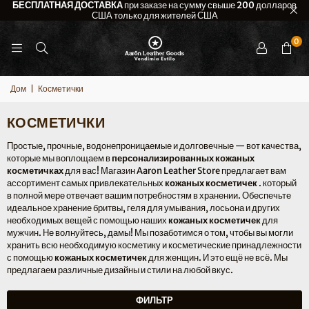
БЕСПЛАТНАЯ ДОСТАВКА
при заказе на сумму свыше 200 долларов
США только для жителей США
0
Дом
|
Косметички
КОСМЕТИЧКИ
Простые, прочные, водонепроницаемые и долговечные — вот качества,
которые мы воплощаем в
персонализированных кожаных
косметичках
для вас! Магазин Aaron Leather Store предлагает вам
ассортимент самых привлекательных
кожаных косметичек
.
который
в полной мере отвечает вашим потребностям в хранении. Обеспечьте
идеальное хранение бритвы, геля для умывания, лосьона и других
необходимых вещей с помощью наших
кожаных косметичек
для
мужчин. Не волнуйтесь, дамы! Мы позаботимся о том, чтобы вы могли
хранить всю необходимую косметику и косметические принадлежности
с помощью
кожаных косметичек
для женщин. И это ещё не всё. Мы
предлагаем различные дизайны и стили на любой вкус.
ФИЛЬТР