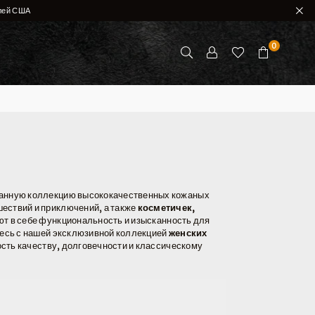
елей США
0
ранную коллекцию высококачественных кожаных
ествий и приключений, а также
косметичек,
т в себе функциональность и изысканность для
тесь с нашей эксклюзивной коллекцией
женских
ость качеству, долговечности и классическому