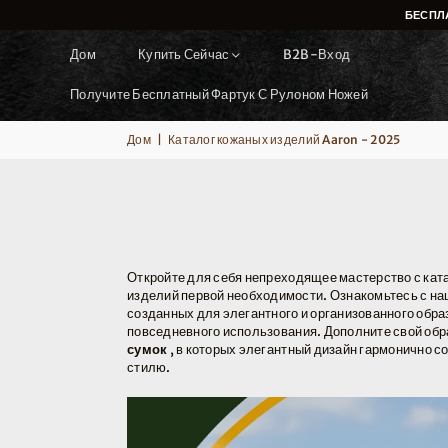
винтаж
БЕСПЛ
деловой
стиль
Дом
Купить Сейчас
B2B-Вход
Получите Бесплатный Фартук С Рулоном Ножей
Дом
|
Каталог кожаных изделий Aaron - 2025
Откройте для себя непреходящее мастерство с ка
изделий первой необходимости. Ознакомьтесь с н
созданных для элегантного и организованного обр
повседневного использования. Дополните свой об
сумок
, в которых элегантный дизайн гармонично 
стилю.