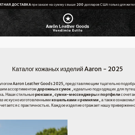
ный
АТНАЯ ДОСТАВКА
при заказе на сумму свыше 200 долларов США только для жит
Каталог кожаных изделий Aaron - 2025
талогом Aaron Leather Goods 2025, представляющим тщательно подоб
ашим ассортиментом
дорожных сумок
, идеально подходящих для путеш
аза. Наши стильные
рюкзаки
,
сумки-мессенджеры
и
портфели
сочетаю
раз искусно изготовленными
кошельками
и
ремнями
, а также ознакомь
сочетается с практичностью. Каждое изделие отражает нашу приверженн