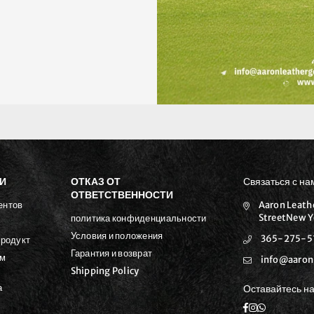
И
ОТКАЗ ОТ
Связаться с на
ОТВЕТСТВЕННОСТИ
ентов
Aaron Leath
StreetNew Y
политика конфиденциальности
з
Условия и положения
365-275-5
продукт
Гарантия и возврат
ым
info@aaron
Shipping Policy
а
Оставайтесь на
Facebook
Instagram
Whatsapp