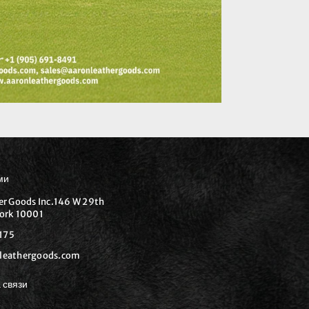
ми
er Goods Inc.146 W 29th
ork 10001
175
leathergoods.com
 связи