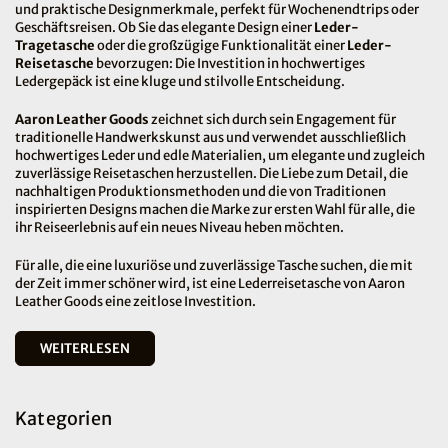
und praktische Designmerkmale, perfekt für Wochenendtrips oder
Geschäftsreisen. Ob Sie das elegante Design einer
Leder-
Tragetasche
oder die großzügige Funktionalität einer
Leder-
Reisetasche
bevorzugen: Die Investition in hochwertiges
Ledergepäck ist eine kluge und stilvolle Entscheidung.
Aaron Leather Goods
zeichnet sich durch sein Engagement für
traditionelle Handwerkskunst aus und verwendet ausschließlich
hochwertiges Leder und edle Materialien, um elegante und zugleich
zuverlässige Reisetaschen herzustellen. Die Liebe zum Detail, die
nachhaltigen Produktionsmethoden und die von Traditionen
inspirierten Designs machen die Marke zur ersten Wahl für alle, die
ihr Reiseerlebnis auf ein neues Niveau heben möchten.
Für alle, die eine luxuriöse und zuverlässige Tasche suchen, die mit
der Zeit immer schöner wird, ist eine Lederreisetasche von Aaron
Leather Goods eine zeitlose Investition.
WEITERLESEN
Kategorien