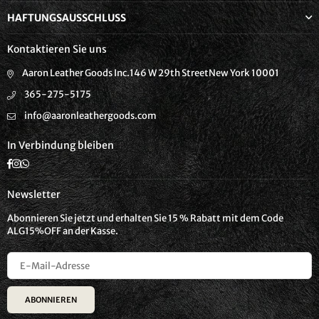
HAFTUNGSAUSSCHLUSS
Kontaktieren Sie uns
Aaron Leather Goods Inc.146 W 29th StreetNew York 10001
365-275-5175
info@aaronleathergoods.com
In Verbindung bleiben
Facebook
Instagram
Whatsapp
Newsletter
Abonnieren Sie jetzt und erhalten Sie 15 % Rabatt mit dem Code
ALG15%OFF an der Kasse.
ABONNIEREN