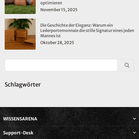
optimieren
November 15, 2025
Die Geschichte der Eleganz: Warum ein
Lederportemonnaie die stille Signatur eines jeden
Mannes ist
Oktober 28, 2025
SUC
Schlagwörter
WISSENSARENA
Support-Desk