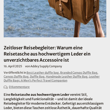
Zeitloser Reisebegleiter: Warum eine
Reisetasche aus hochwertigem Leder ein
unverzichtbares Accessoire ist
16. April 2025
von Addey Supply Company
Veröffentlicht in
Best Leather duffle bag
,
Branded Canvas Duffle Bag
,
Canvas Duffle Bag
,
Duffle Bag
,
Handmade Leather Duffle Bag
,
Leather
Duffle Bags: A Men’s Perfect Travel Companion
0 Kommentare
Eine
Reisetasche aus hochwertigem Leder
vereint Stil,
Langlebigkeit und Funktionalität – und ist damit der ideale
Reisebegleiter für moderne Entdecker. Gefertigt aus erstklassigem
Leder, bieten diese Taschen zeitlose Ästhetik, dauerhafte Qualität