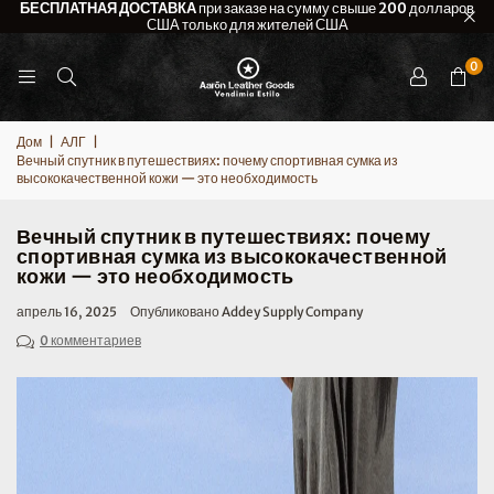
БЕСПЛАТНАЯ ДОСТАВКА
при заказе на сумму свыше 200 долларов
США только для жителей США
0
Дом
|
АЛГ
|
Вечный спутник в путешествиях: почему спортивная сумка из
высококачественной кожи — это необходимость
Вечный спутник в путешествиях: почему
спортивная сумка из высококачественной
кожи — это необходимость
апрель 16, 2025
Опубликовано Addey Supply Company
0 комментариев