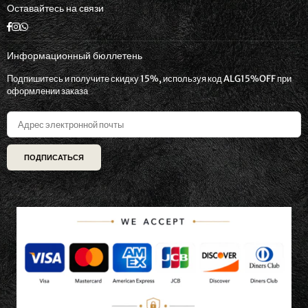
Оставайтесь на связи
Facebook
Instagram
Whatsapp
Информационный бюллетень
Подпишитесь и получите скидку 15%, используя код ALG15%OFF при
оформлении заказа
ПОДПИСАТЬСЯ