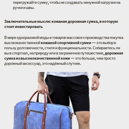
перегружайте сумку, чтобы не создавать ненужной нагрузки на
ручки и швы.
Заключительные мысли: кожаная дорожная сумка, в которую
стоит инвестировать
В мире одноразовой моды и товаров массового производства покупка
высококачественной
кожаной спортивной сумки
— это выбор в
пользу долговечности, стиля и функциональности. Собираетесь ли
вы в спортзал, на природу или в заграничное путешествие,
дорожная
сумка из высококачественной кожи
— это больше, чем просто
дорожный аксессуар, это надёжный спутник.