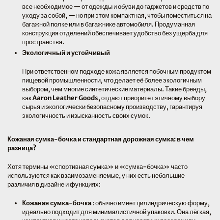
все необходимое — от одежды и обуви до гаджетов и средств по
уходу за собой, — но при этом компактная, чтобы поместиться на
багажной полке или в багажнике автомобиля. Продуманная
конструкция отделений обеспечивает удобство без ущерба для
пространства.
Экологичный и устойчивый
При ответственном подходе кожа является побочным продуктом
пищевой промышленности, что делает её более экологичным
выбором, чем многие синтетические материалы. Такие бренды,
как
Aaron Leather Goods,
отдают приоритет этичному выбору
сырья и экологически безопасному производству, гарантируя
экологичность и изысканность своих сумок.
Кожаная сумка-бочка и стандартная дорожная сумка: в чем
разница?
Хотя термины «спортивная сумка» и «сумка-бочка» часто
используются как взаимозаменяемые, у них есть небольшие
различия в дизайне и функциях:
Кожаная сумка-бочка
: обычно имеет цилиндрическую форму,
идеально подходит для минималистичной упаковки. Она лёгкая,