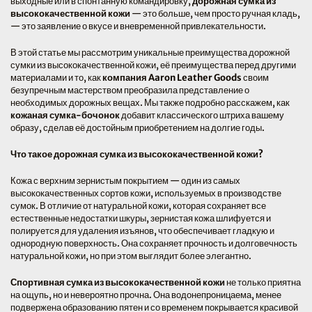
выходные или в спонтанную командировку,
дорожная сумка из
высококачественной кожи
— это больше, чем просто ручная кладь,
— это заявление о вкусе и вневременной привлекательности.
В этой статье мы рассмотрим уникальные преимущества дорожной
сумки из высококачественной кожи, её преимущества перед другими
материалами и то, как
компания Aaron Leather Goods
своим
безупречным мастерством преобразила представление о
необходимых дорожных вещах. Мы также подробно расскажем, как
кожаная сумка-бочонок
добавит классического штриха вашему
образу, сделав её достойным приобретением на долгие годы.
Что такое дорожная сумка из высококачественной кожи?
Кожа с верхним зернистым покрытием — один из самых
высококачественных сортов кожи, используемых в производстве
сумок. В отличие от натуральной кожи, которая сохраняет все
естественные недостатки шкуры, зернистая кожа шлифуется и
полируется для удаления изъянов, что обеспечивает гладкую и
однородную поверхность. Она сохраняет прочность и долговечность
натуральной кожи, но при этом выглядит более элегантно.
Спортивная сумка из высококачественной кожи
не только приятна
на ощупь, но и невероятно прочна. Она водонепроницаема, менее
подвержена образованию пятен и со временем покрывается красивой