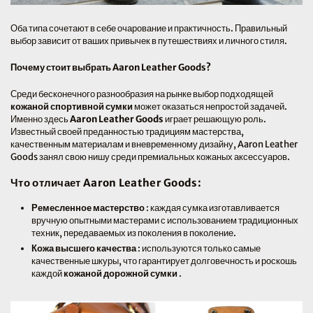
Оба типа сочетают в себе очарование и практичность. Правильный
выбор зависит от ваших привычек в путешествиях и личного стиля.
Почему стоит выбрать Aaron Leather Goods?
Среди бесконечного разнообразия на рынке выбор подходящей
кожаной спортивной сумки
может оказаться непростой задачей.
Именно здесь
Aaron Leather Goods
играет решающую роль.
Известный своей преданностью традициям мастерства,
качественным материалам и вневременному дизайну, Aaron Leather
Goods занял свою нишу среди премиальных кожаных аксессуаров.
Что отличает Aaron Leather Goods:
Ремесленное мастерство
: каждая сумка изготавливается
вручную опытными мастерами с использованием традиционных
техник, передаваемых из поколения в поколение.
Кожа высшего качества
: используются только самые
качественные шкуры, что гарантирует долговечность и роскошь
каждой
кожаной дорожной сумки
.