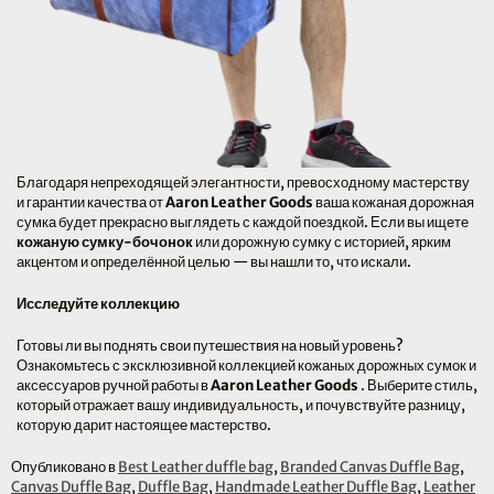
Благодаря непреходящей элегантности, превосходному мастерству
и гарантии качества от
Aaron Leather Goods
ваша кожаная дорожная
сумка будет прекрасно выглядеть с каждой поездкой. Если вы ищете
кожаную сумку-бочонок
или дорожную сумку с историей, ярким
акцентом и определённой целью — вы нашли то, что искали.
Исследуйте коллекцию
Готовы ли вы поднять свои путешествия на новый уровень?
Ознакомьтесь с эксклюзивной коллекцией кожаных дорожных сумок и
аксессуаров ручной работы в
Aaron Leather Goods
. Выберите стиль,
который отражает вашу индивидуальность, и почувствуйте разницу,
которую дарит настоящее мастерство.
Опубликовано в
Best Leather duffle bag
,
Branded Canvas Duffle Bag
,
Canvas Duffle Bag
,
Duffle Bag
,
Handmade Leather Duffle Bag
,
Leather