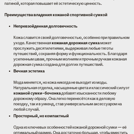
патиной, которая повышает её эстетическую ценность.
Преимущества владения кожаной спортивной сумкой
Непревзойденная долговечность
Кожа славится своей долговечностью, особенно при правильном
уходе. Качественная
кожаная дорожная сумка
может
прослужить десятилетиями, выдерживая любые тяготы
путешествий, сохраняя форму и функциональность. Благодаря
усиленным швам, прочным молниям и прочным ручкам кожаная
дорожная сумка создана для долгих путешествий.
Вечная эстетика
Мода меняется, но кожа никогда не выходит из моды.
Натуральная отделка, насыщенные цвета и классический силуэт
кожаной сумки-бочонка
добавят изысканности любому
дорожному образу. Она легко перенесётся как в деловую
поездку, так и в уикенд, став универсальным аксессуаром на
любой случай.
Просторный, но компактный
Одна из ключевых особенностей кожаной дорожной сумки — её
оптимальный размер. Она достаточно большая, чтобы вместить