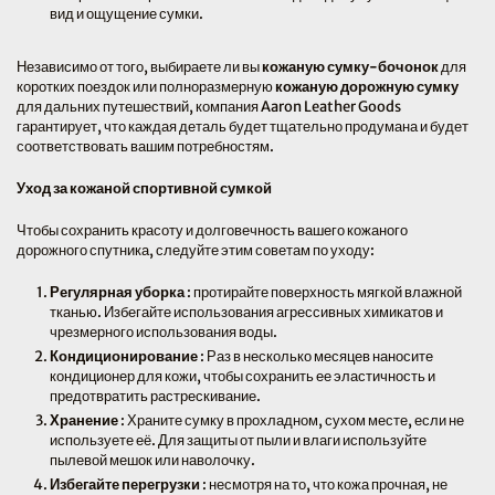
вид и ощущение сумки.
Независимо от того, выбираете ли вы
кожаную сумку-бочонок
для
коротких поездок или полноразмерную
кожаную дорожную сумку
для дальних путешествий, компания Aaron Leather Goods
гарантирует, что каждая деталь будет тщательно продумана и будет
соответствовать вашим потребностям.
Уход за кожаной спортивной сумкой
Чтобы сохранить красоту и долговечность вашего кожаного
дорожного спутника, следуйте этим советам по уходу:
Регулярная уборка
: протирайте поверхность мягкой влажной
тканью. Избегайте использования агрессивных химикатов и
чрезмерного использования воды.
Кондиционирование
: Раз в несколько месяцев наносите
кондиционер для кожи, чтобы сохранить ее эластичность и
предотвратить растрескивание.
Хранение
: Храните сумку в прохладном, сухом месте, если не
используете её. Для защиты от пыли и влаги используйте
пылевой мешок или наволочку.
Избегайте перегрузки
: несмотря на то, что кожа прочная, не